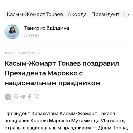
Касым-Жомарт Токаев
Акорда
Президент
Цен
Тамирис Әбділдина
Автор
10:04, 30 Июля 2026
Касым-Жомарт Токаев поздравил
Президента Марокко с
национальным праздником
Президент Казахстана Касым-Жомарт Токаев
поздравил Короля Марокко Мухаммеда VI и народ
страны с национальным праздником — Днем Трона,