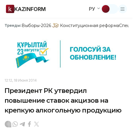
KAZINFORM
РУ
Выборы-2026
Конституционная реформа
Спецп
Тренды:
12:12, 18 Июня 2014
Президент РК утвердил
повышение ставок акцизов на
крепкую алкогольную продукцию