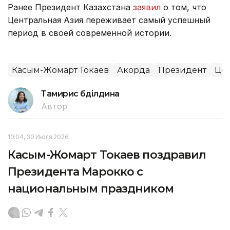
Ранее Президент Казахстана
заявил
о том, что
Центральная Азия переживает самый успешный
период в своей современной истории.
Касым-Жомарт Токаев
Акорда
Президент
Цен
Тамирис Әбділдина
Автор
10:04, 30 Июля 2026
Касым-Жомарт Токаев поздравил
Президента Марокко с
национальным праздником