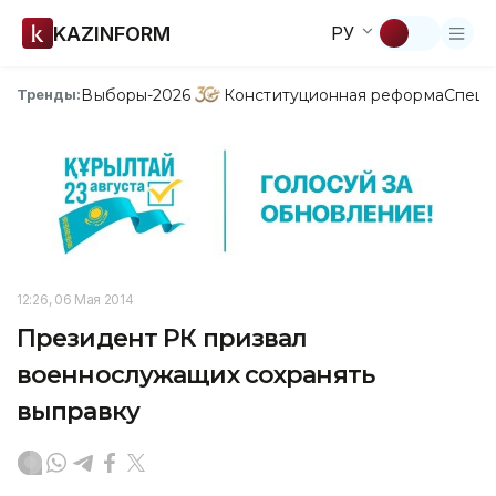
KAZINFORM
РУ
Выборы-2026
Конституционная реформа
Спецп
Тренды:
12:26, 06 Мая 2014
Президент РК призвал
военнослужащих сохранять
выправку