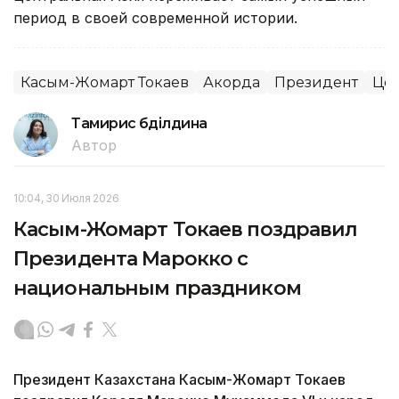
период в своей современной истории.
Касым-Жомарт Токаев
Акорда
Президент
Цен
Тамирис Әбділдина
Автор
10:04, 30 Июля 2026
Касым-Жомарт Токаев поздравил
Президента Марокко с
национальным праздником
Президент Казахстана Касым-Жомарт Токаев