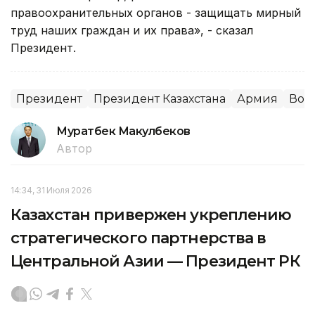
правоохранительных органов - защищать мирный
труд наших граждан и их права», - сказал
Президент.
Президент
Президент Казахстана
Армия
Воо
Муратбек Макулбеков
Автор
14:34, 31 Июля 2026
Казахстан привержен укреплению
стратегического партнерства в
Центральной Азии — Президент РК