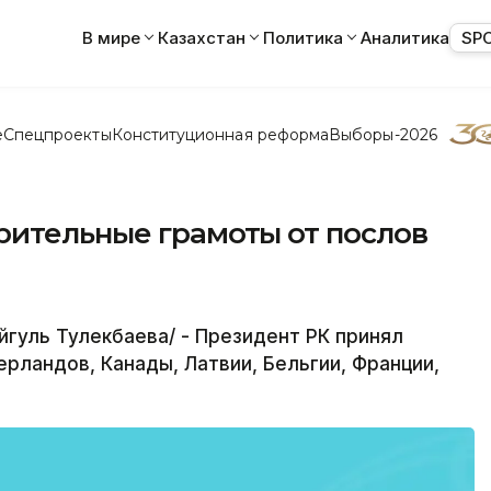
В мире
Казахстан
Политика
Аналитика
SP
е
Спецпроекты
Конституционная реформа
Выборы-2026
рительные грамоты от послов
йгуль Тулекбаева/ - Президент РК принял
рландов, Канады, Латвии, Бельгии, Франции,