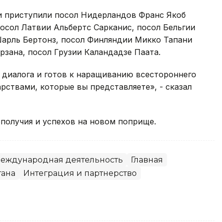
ии приступили посол Нидерландов Франс Якоб
осол Латвии Альбертс Сарканис, посол Бельгии
арль Бертонз, посол Финляндии Микко Тапани
зана, посол Грузии Каландадзе Паата.
 диалога и готов к наращиванию всестороннего
рствами, которые вы представляете», - сказал
получия и успехов на новом поприще.
еждународная деятельность
Главная
тана
Интеграция и партнерство