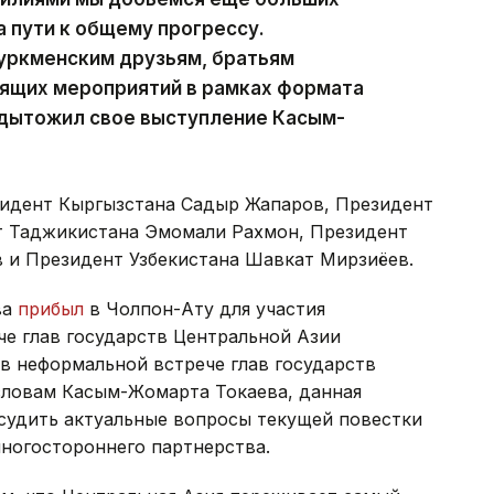
 пути к общему прогрессу.
туркменским друзьям, братьям
оящих мероприятий в рамках формата
одытожил свое выступление Касым-
зидент Кыргызстана Садыр Жапаров, Президент
т Таджикистана Эмомали Рахмон, Президент
 и Президент Узбекистана Шавкат Мирзиёев.
ва
прибыл
в Чолпон-Ату для участия
че глав государств Центральной Азии
в неформальной встрече глав государств
словам Касым-Жомарта Токаева, данная
судить актуальные вопросы текущей повестки
ногостороннего партнерства.