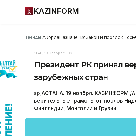
KAZINFORM
Акорда
Назначения
Закон и порядок
Дось
Тренды:
11:48, 19 Ноября 2009
Президент РК принял ве
зарубежных стран
sp;АСТАНА. 19 ноября. КАЗИНФОРМ /А
верительные грамоты от послов Ниде
Финляндии, Монголии и Грузии.