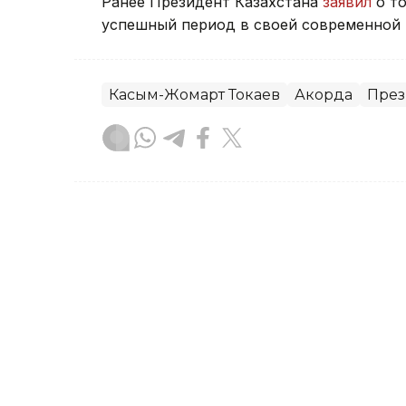
Ранее Президент Казахстана
заявил
о то
успешный период в своей современной 
Касым-Жомарт Токаев
Акорда
През
Тамирис Әбділдина
Автор
10:04, 30 Июля 2026
Касым-Жомарт Токаев п
Марокко с национальны