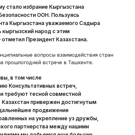
у стало избрание Кыргызстана
Безопасности ООН. Пользуясь
нта Кыргызстана уважаемого Садыра
 кыргызский народ с этим
 отметил Президент Казахстана.
ринципиальные вопросы взаимодействия стран
на прошлогодней встрече в Ташкенте.
вы, в том числе
ию Консультативных встреч,
 и требуют тесной совместной
. Казахстан привержен достигнутым
 дальнейшее продвижение
равленных на укрепление уз дружбы,
ского партнерства между нашими
силиями мы добьемся еще больших