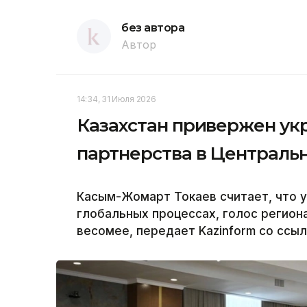
без автора
Автор
14:34, 31 Июля 2026
Казахстан привержен ук
партнерства в Централь
Касым-Жомарт Токаев считает, что у
глобальных процессах, голос региона
весомее, передает Kazinform со ссыл