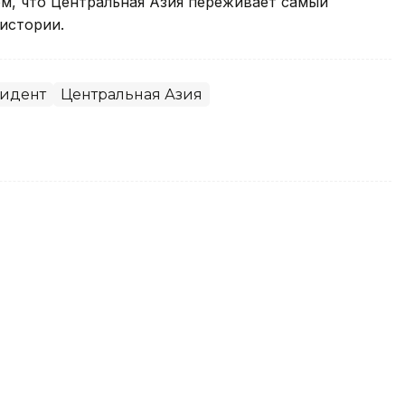
м, что Центральная Азия переживает самый
истории.
идент
Центральная Азия
оздравил Президента
м праздником