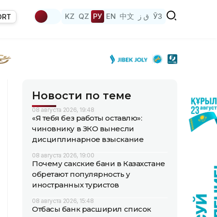
KZ
QZ
РУ
EN
中文
ق ز
ЎЗ
ORT
Новости по теме
08 августа 2026, 19:48
«Я тебя без работы оставлю»:
чиновнику в ЗКО вынесли
дисциплинарное взыскание
08 августа 2026, 19:00
Почему сакские бани в Казахстане
обретают популярность у
иностранных туристов
08 августа 2026, 15:48
Отбасы банк расширил список