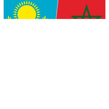
Фото: Kazinform
— Уверен, что многогранное
сотрудничество между Казахстаном
и Марокко, основанное на традиционной
дружбе и взаимной поддержке, будет
поступательно развиваться во благо
наших братских народов, — говорится
в телеграмме.