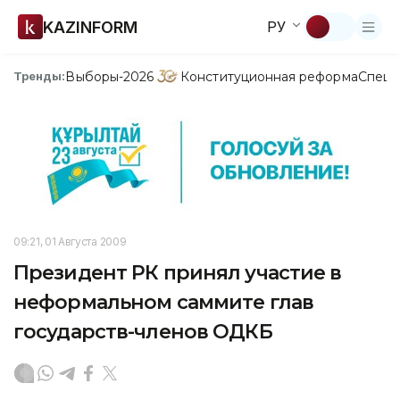
KAZINFORM
РУ
Выборы-2026
Конституционная реформа
Спецп
Тренды:
09:21, 01 Августа 2009
Президент РК принял участие в
неформальном саммите глав
государств-членов ОДКБ