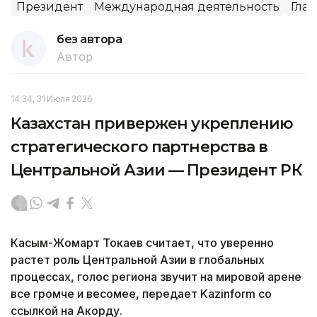
Президент
Международная деятельность
Гла
без автора
Автор
14:34, 31 Июля 2026
Казахстан привержен укреплению
стратегического партнерства в
Центральной Азии — Президент РК
Касым-Жомарт Токаев считает, что уверенно
растет роль Центральной Азии в глобальных
процессах, голос региона звучит на мировой арене
все громче и весомее, передает Kazinform со
ссылкой на Акорду.