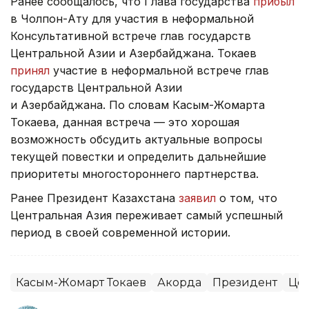
Ранее сообщалось, что Глава государства
прибыл
в Чолпон-Ату для участия в неформальной
Консультативной встрече глав государств
Центральной Азии и Азербайджана. Токаев
принял
участие в неформальной встрече глав
государств Центральной Азии
и Азербайджана. По словам Касым-Жомарта
Токаева, данная встреча — это хорошая
возможность обсудить актуальные вопросы
текущей повестки и определить дальнейшие
приоритеты многостороннего партнерства.
Ранее Президент Казахстана
заявил
о том, что
Центральная Азия переживает самый успешный
период в своей современной истории.
Касым-Жомарт Токаев
Акорда
Президент
Цен