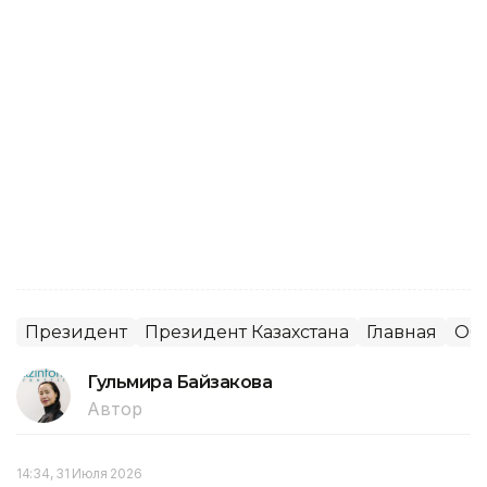
Президент
Президент Казахстана
Главная
Об
Гульмира Байзакова
Автор
14:34, 31 Июля 2026