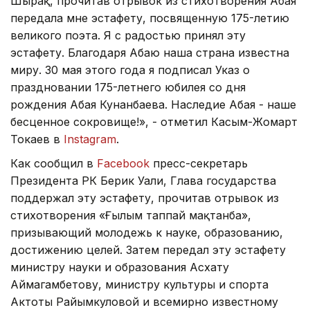
Шырақ, прочитав отрывок из стихотворения Абая
передала мне эстафету, посвященную 175-летию
великого поэта. Я с радостью принял эту
эстафету. Благодаря Абаю наша страна известна
миру. 30 мая этого года я подписал Указ о
праздновании 175-летнего юбилея со дня
рождения Абая Кунанбаева. Наследие Абая - наше
бесценное сокровище!», - отметил Касым-Жомарт
Токаев в
Instagram
.
Как сообщил в
F
acebook
пресс-секретарь
Президента РК Берик Уали
, Глава государства
поддержал эту эстафету, прочита
в
отрывок из
стихотворения «Ғылым таппай мақтанба»,
призывающий молодежь к науке, образованию,
достижению целей. Затем передал эту эстафету
министру науки и образования Асхату
Аймагамбетову, министру культуры и спорта
Актоты Райымкуловой и всемирно известному