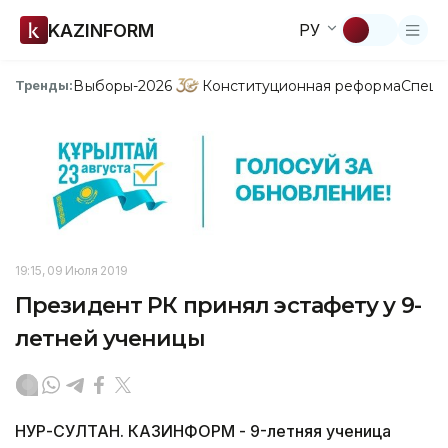
KAZINFORM
РУ
Выборы-2026
Конституционная реформа
Спецп
Тренды:
19:15, 09 Июля 2019
Президент РК принял эстафету у 9-
летней ученицы
НУР-СУЛТАН. КАЗИНФОРМ - 9-летняя ученица