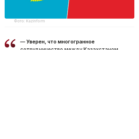
Фото: Kazinform
— Уверен, что многогранное
сотрудничество между Казахстаном
и Марокко, основанное на традиционной
дружбе и взаимной поддержке, будет
поступательно развиваться во благо
наших братских народов, — говорится
в телеграмме.
Президент пожелал Королю Мухаммеду
VI успехов в его ответственной деятельности,
а дружественному народу Марокко —
процветания и благополучия.