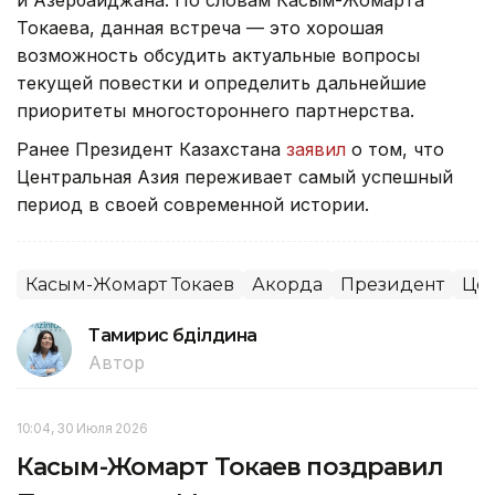
и Азербайджана. По словам Касым-Жомарта
Токаева, данная встреча — это хорошая
возможность обсудить актуальные вопросы
текущей повестки и определить дальнейшие
приоритеты многостороннего партнерства.
Ранее Президент Казахстана
заявил
о том, что
Центральная Азия переживает самый успешный
период в своей современной истории.
Касым-Жомарт Токаев
Акорда
Президент
Цен
Тамирис Әбділдина
Автор
10:04, 30 Июля 2026
Касым-Жомарт Токаев поздравил