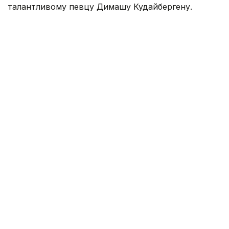
талантливому певцу Димашу Кудайбергену.