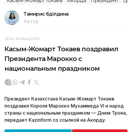
Касым-Жомарт Токаев
Акорда
Президент
Цен
Тамирис Әбділдина
Автор
10:04, 30 Июля 2026
Касым-Жомарт Токаев поздравил
Президента Марокко с
национальным праздником
Президент Казахстана Касым-Жомарт Токаев
поздравил Короля Марокко Мухаммеда VI и народ
страны с национальным праздником — Днем Трона,
передает Kazinform со ссылкой на Акорду.