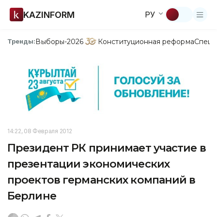
KAZINFORM
РУ
Выборы-2026
Конституционная реформа
Спецп
Тренды:
14:22, 08 Февраля 2012
Президент РК принимает участие в
презентации экономических
проектов германских компаний в
Берлине