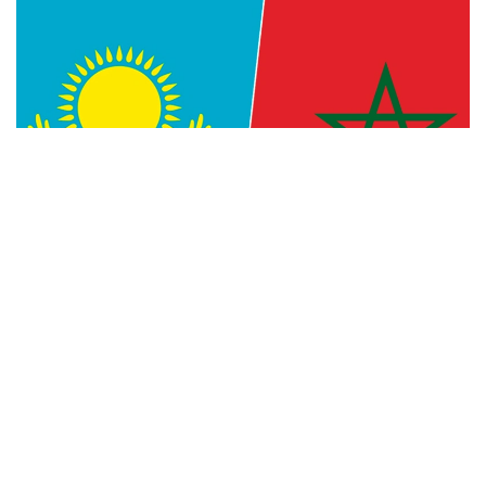
Фото: Kazinform
— Уверен, что многогранное
сотрудничество между Казахстаном
и Марокко, основанное на традиционной
дружбе и взаимной поддержке, будет
поступательно развиваться во благо