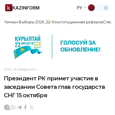
KAZINFORM
РУ
Выборы-2026
Конституционная реформа
Спецп
Тренды:
15:06, 13 Октября 2021
Президент РК примет участие в
заседании Совета глав государств
СНГ 15 октября