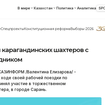
В мире
Казахстан
Политика
Аналитика
SP
е
Спецпроекты
Конституционная реформа
Выборы-2026
 карагандинских шахтеров с
дником
КАЗИНФОРМ /Валентина Елизарова/ -
 ходе своей рабочей поездки по
ринял участие в торжественном
ера, в городе Сарань.