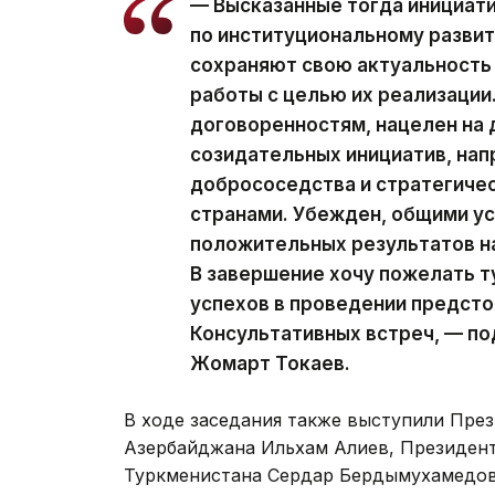
— Высказанные тогда инициати
по институциональному развит
сохраняют свою актуальность
работы с целью их реализации
договоренностям, нацелен на
созидательных инициатив, нап
добрососедства и стратегиче
странами. Убежден, общими у
положительных результатов на
В завершение хочу пожелать 
успехов в проведении предст
Консультативных встреч, — п
Жомарт Токаев.
В ходе заседания также выступили Пре
Азербайджана Ильхам Алиев, Президен
Туркменистана Сердар Бердымухамедов