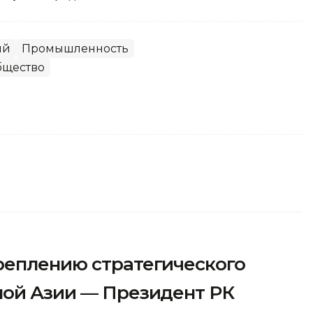
ый
Промышленность
бщество
реплению стратегического
ной Азии — Президент РК