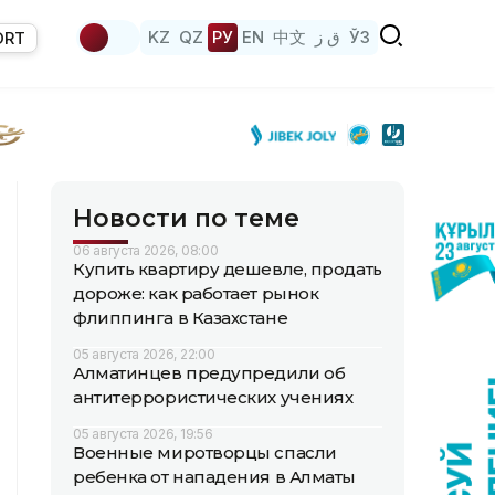
KZ
QZ
РУ
EN
中文
ق ز
ЎЗ
ORT
Новости по теме
06 августа 2026, 08:00
Купить квартиру дешевле, продать
дороже: как работает рынок
флиппинга в Казахстане
05 августа 2026, 22:00
Алматинцев предупредили об
антитеррористических учениях
05 августа 2026, 19:56
Военные миротворцы спасли
ребенка от нападения в Алматы