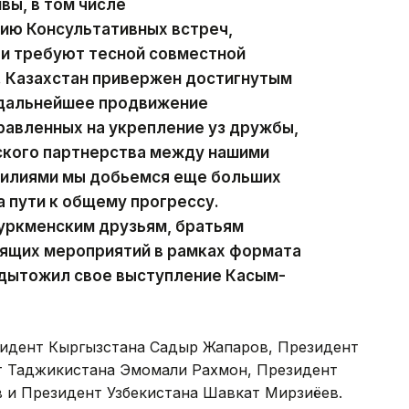
вы, в том числе
ию Консультативных встреч,
 и требуют тесной совместной
. Казахстан привержен достигнутым
 дальнейшее продвижение
равленных на укрепление уз дружбы,
ского партнерства между нашими
силиями мы добьемся еще больших
 пути к общему прогрессу.
туркменским друзьям, братьям
оящих мероприятий в рамках формата
одытожил свое выступление Касым-
зидент Кыргызстана Садыр Жапаров, Президент
т Таджикистана Эмомали Рахмон, Президент
 и Президент Узбекистана Шавкат Мирзиёев.