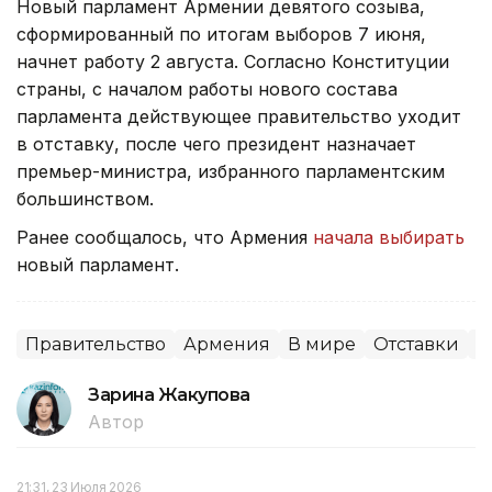
Новый парламент Армении девятого созыва,
сформированный по итогам выборов 7 июня,
начнет работу 2 августа. Согласно Конституции
страны, с началом работы нового состава
парламента действующее правительство уходит
в отставку, после чего президент назначает
премьер-министра, избранного парламентским
большинством.
Ранее сообщалось, что Армения
начала выбирать
новый парламент.
Правительство
Армения
В мире
Отставки
П
Зарина Жакупова
Автор
21:31, 23 Июля 2026