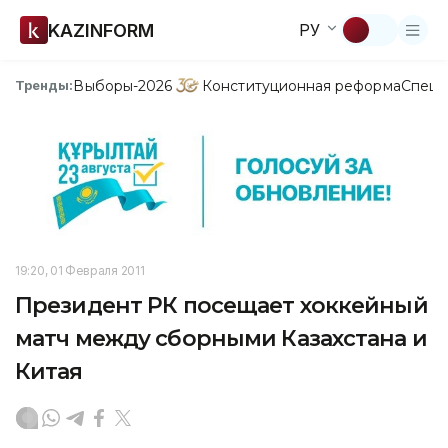
KAZINFORM
РУ
Выборы-2026
Конституционная реформа
Спецп
Тренды:
19:20, 01 Февраля 2011
Президент РК посещает хоккейный
матч между сборными Казахстана и
Китая