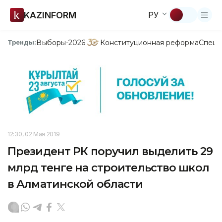
KAZINFORM
РУ
Выборы-2026
Конституционная реформа
Спецп
Тренды:
12:30, 02 Мая 2019
Президент РК поручил выделить 29
млрд тенге на строительство школ
в Алматинской области