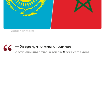
Фото: Kazinform
— Уверен, что многогранное
сотрудничество между Казахстаном
и Марокко, основанное на традиционной
дружбе и взаимной поддержке, будет
поступательно развиваться во благо
наших братских народов, — говорится
в телеграмме.
Президент пожелал Королю Мухаммеду
VI успехов в его ответственной деятельности,
а дружественному народу Марокко —