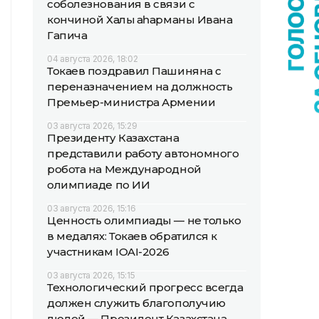
соболезнования в связи с
кончиной Халық қаһарманы Ивана
Гапича
04 августа 2026, 18:02
Токаев поздравил Пашиняна с
переназначением на должность
Премьер-министра Армении
03 августа 2026, 15:29
Президенту Казахстана
представили работу автономного
робота на Международной
олимпиаде по ИИ
03 августа 2026, 15:16
Ценность олимпиады — не только
в медалях: Токаев обратился к
участникам IOAI-2026
03 августа 2026, 15:15
Технологический прогресс всегда
должен служить благополучию
людей — Президент Казахстана