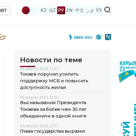
KZ
QZ
РУ
EN
中文
ق ز
ЎЗ
ORT
Новости по теме
05 августа 2026, 17:07
Токаев поручил усилить
поддержку МСБ и повысить
доступность жилья
05 августа 2026, 12:20
Высказывания Президента
Токаева за более чем 30 лет
объединили в одной книге
04 августа 2026, 21:21
Глава государства выразил