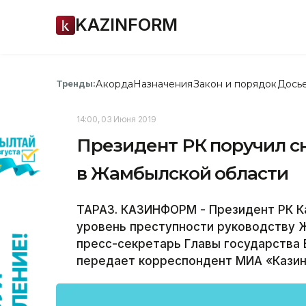
KAZINFORM
Акорда
Назначения
Закон и порядок
Дось
Тренды:
14:00, 03 Июня 2019
Президент РК поручил с
в Жамбылской области
ТАРАЗ. КАЗИНФОРМ - Президент РК К
уровень преступности руководству 
пресс-секретарь Главы государства Б
передает корреспондент МИА «Кази