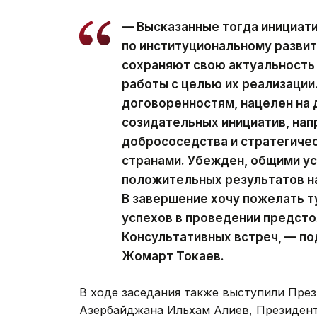
— Высказанные тогда инициати
по институциональному развит
сохраняют свою актуальность
работы с целью их реализации
договоренностям, нацелен на
созидательных инициатив, нап
добрососедства и стратегиче
странами. Убежден, общими у
положительных результатов на
В завершение хочу пожелать 
успехов в проведении предст
Консультативных встреч, — п
Жомарт Токаев.
В ходе заседания также выступили Пре
Азербайджана Ильхам Алиев, Президен