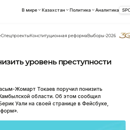
В мире
Казахстан
Политика
Аналитика
SP
е
Спецпроекты
Конституционная реформа
Выборы-2026
низить уровень преступности
асым-Жомарт Токаев поручил понизить
Жамбылской области. Об этом сообщил
ерик Уали на своей странице в Фейсбуке,
нформ».