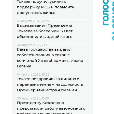
Токаев поручил усилить
поддержку МСБ и повысить
доступность жилья
05 августа 2026, 12:20
Высказывания Президента
Токаева за более чем 30 лет
объединили в одной книге
04 августа 2026, 21:21
Глава государства выразил
соболезнования в связи с
кончиной Халық қаһарманы Ивана
Гапича
04 августа 2026, 18:02
Токаев поздравил Пашиняна с
переназначением на должность
Премьер-министра Армении
03 августа 2026, 15:29
Президенту Казахстана
представили работу автономного
робота на Международной