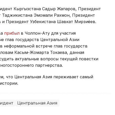
зидент Кыргызстана Садыр Жапаров, Президент
т Таджикистана Эмомали Рахмон, Президент
 и Президент Узбекистана Шавкат Мирзиёев.
ва
прибыл
в Чолпон-Ату для участия
че глав государств Центральной Азии
в неформальной встрече глав государств
словам Касым-Жомарта Токаева, данная
судить актуальные вопросы текущей повестки
ногостороннего партнерства.
м, что Центральная Азия переживает самый
истории.
идент
Центральная Азия