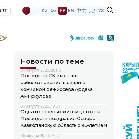
KZ
QZ
РУ
EN
中文
ق ز
ЎЗ
ORT
Новости по теме
07 августа 2026, 20:03
Президент РК выразил
соболезнования в связи с
кончиной режиссера Ардака
Амиркулова
07 августа 2026, 18:50
Одна из главных житниц страны:
Президент поздравил Северо-
Казахстанскую область с 90-летием
05 августа 2026, 17:07