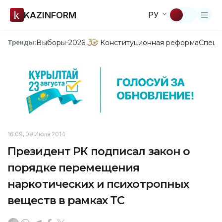
KAZINFORM
РУ
Выборы-2026
Конституционная реформа
Спецп
Тренды:
16:09, 09 Июля 2014
Президент РК подписал закон о
порядке перемещения
наркотических и психотропных
веществ в рамках ТС