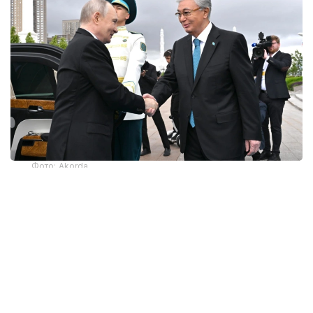
Фото: Akorda
ДНК дружбы
Туранский и Амурский тигры имеют
идентичный ДНК. Эта интересная
и символическая деталь стала неким камертоном
всего Государственного визита Владимира
Путина в Астану по приглашению Президента