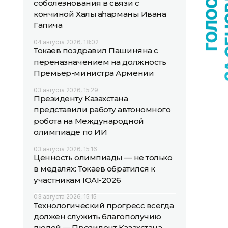
соболезнования в связи с
кончиной Халық қаһарманы Ивана
Гапича
04 августа 2026, 18:02
Токаев поздравил Пашиняна с
переназначением на должность
Премьер-министра Армении
03 августа 2026, 15:29
Президенту Казахстана
представили работу автономного
робота на Международной
олимпиаде по ИИ
03 августа 2026, 15:16
Ценность олимпиады — не только
в медалях: Токаев обратился к
участникам IOAI-2026
03 августа 2026, 15:15
Технологический прогресс всегда
должен служить благополучию
людей — Президент Казахстана