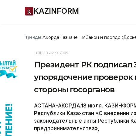
KAZINFORM
Акорда
Назначения
Закон и порядок
Дось
Тренды:
11:00, 18 Июля 2009
Президент РК подписал 
упорядочение проверок
стороны госорганов
АСТАНА-АКОРДА.18 июля. КАЗИНФОРМ 
Республики Казахстан «О внесении и
законодательные акты Республики Ка
предпринимательства»,