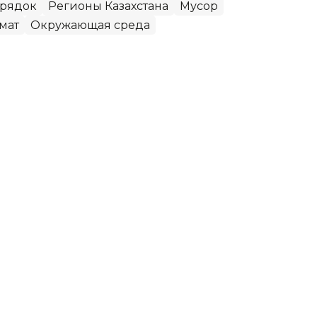
орядок
Регионы Казахстана
Мусор
мат
Окружающая среда
 поддержку МСБ и повысить
каев принял председателя правления
йшина, передает Kazinform со ссылкой