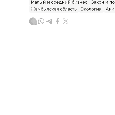
Малый и средний бизнес
Закон и п
Жамбылская область
Экология
Аки
Алексей Поляков
Автор
17:07, 05 Августа 2026
Токаев поручил усилить
доступность жилья
Глава государства Касым-Жомарт То
холдинга «Байтерек» Рустама Караго