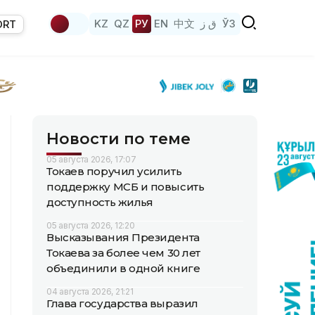
KZ
QZ
РУ
EN
中文
ق ز
ЎЗ
ORT
Новости по теме
05 августа 2026, 17:07
Токаев поручил усилить
поддержку МСБ и повысить
доступность жилья
05 августа 2026, 12:20
Высказывания Президента
Токаева за более чем 30 лет
объединили в одной книге
04 августа 2026, 21:21
Глава государства выразил