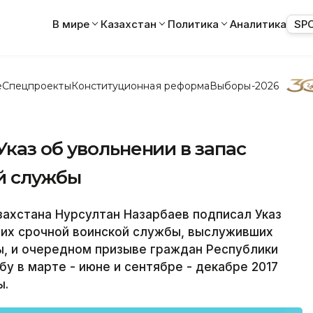
В мире
Казахстан
Политика
Аналитика
SP
е
Спецпроекты
Конституционная реформа
Выборы-2026
каз об увольнении в запас
й службы
ахстана Нурсултан Назарбаев подписал Указ
щих срочной воинской службы, выслуживших
ы, и очередном призыве граждан Республики
у в марте - июне и сентябре - декабре 2017
ы.