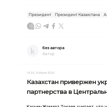
Президент
Президент Казахстана
А
без автора
Автор
14:34, 31 Июля 2026
Казахстан привержен ук
партнерства в Централь
Касым-Жомарт Токаев считает, что у