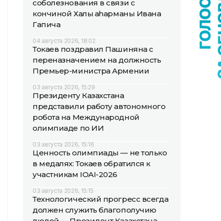
соболезнования в связи с
кончиной Халық қаһарманы Ивана
Гапича
04 августа 2026, 18:02
Токаев поздравил Пашиняна с
переназначением на должность
Премьер-министра Армении
03 августа 2026, 15:29
Президенту Казахстана
представили работу автономного
робота на Международной
олимпиаде по ИИ
03 августа 2026, 15:16
Ценность олимпиады — не только
в медалях: Токаев обратился к
участникам IOAI-2026
03 августа 2026, 15:15
Технологический прогресс всегда
должен служить благополучию
людей — Президент Казахстана