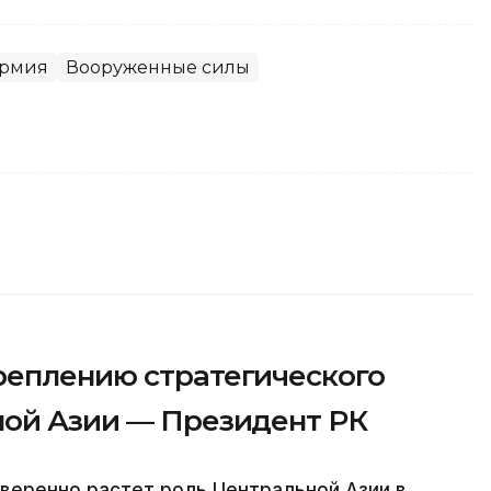
рмия
Вооруженные силы
реплению стратегического
ной Азии — Президент РК
веренно растет роль Центральной Азии в