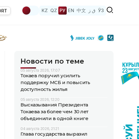
KZ
QZ
РУ
EN
中文
ق ز
ЎЗ
ORT
Новости по теме
05 августа 2026, 17:07
Токаев поручил усилить
поддержку МСБ и повысить
доступность жилья
05 августа 2026, 12:20
Высказывания Президента
Токаева за более чем 30 лет
объединили в одной книге
04 августа 2026, 21:21
Глава государства выразил