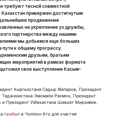
 и требуют тесной совместной
. Казахстан привержен достигнутым
 дальнейшее продвижение
равленных на укрепление уз дружбы,
ского партнерства между нашими
силиями мы добьемся еще больших
 пути к общему прогрессу.
туркменским друзьям, братьям
оящих мероприятий в рамках формата
одытожил свое выступление Касым-
зидент Кыргызстана Садыр Жапаров, Президент
т Таджикистана Эмомали Рахмон, Президент
 и Президент Узбекистана Шавкат Мирзиёев.
ва
прибыл
в Чолпон-Ату для участия