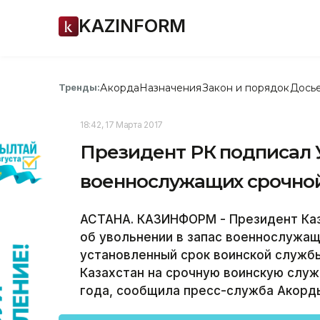
KAZINFORM
Акорда
Назначения
Закон и порядок
Дось
Тренды:
18:42, 17 Марта 2017
Президент РК подписал У
военнослужащих срочно
АСТАНА. КАЗИНФОРМ - Президент Каз
об увольнении в запас военнослужа
установленный срок воинской служб
Казахстан на срочную воинскую служб
года, сообщила пресс-служба Акорд