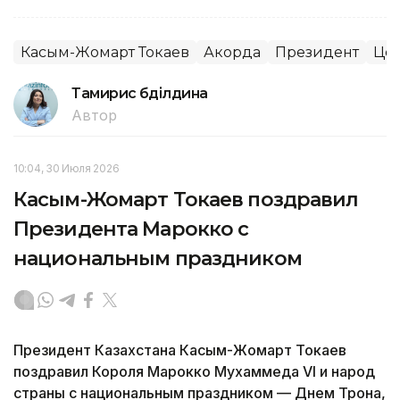
Касым-Жомарт Токаев
Акорда
Президент
Цен
Тамирис Әбділдина
Автор
10:04, 30 Июля 2026
Касым-Жомарт Токаев поздравил
Президента Марокко с
национальным праздником
Президент Казахстана Касым-Жомарт Токаев
поздравил Короля Марокко Мухаммеда VI и народ
страны с национальным праздником — Днем Трона,