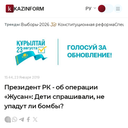
KAZINFORM
РУ
Выборы-2026
Конституционная реформа
Спецп
Тренды:
15:44, 23 Января 2019
Президент РК - об операции
«Жусан»: Дети спрашивали, не
упадут ли бомбы?