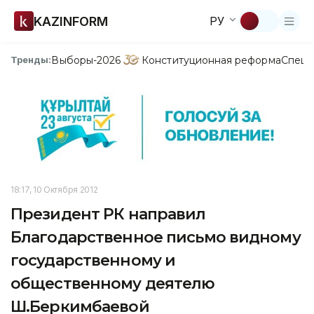
KAZINFORM
РУ
Выборы-2026
Конституционная реформа
Спецп
Тренды:
18:17, 10 Октября 2012
Президент РК направил
Благодарственное письмо видному
государственному и
общественному деятелю
Ш.Беркимбаевой