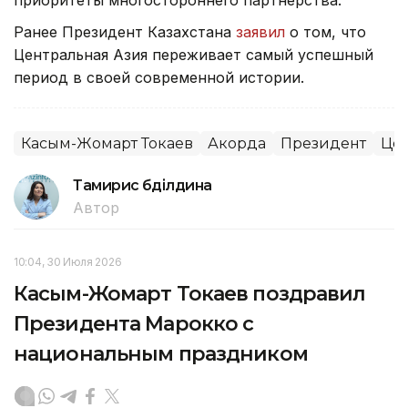
приоритеты многостороннего партнерства.
Ранее Президент Казахстана
заявил
о том, что
Центральная Азия переживает самый успешный
период в своей современной истории.
Касым-Жомарт Токаев
Акорда
Президент
Цен
Тамирис Әбділдина
Автор
10:04, 30 Июля 2026
Касым-Жомарт Токаев поздравил
Президента Марокко с
национальным праздником