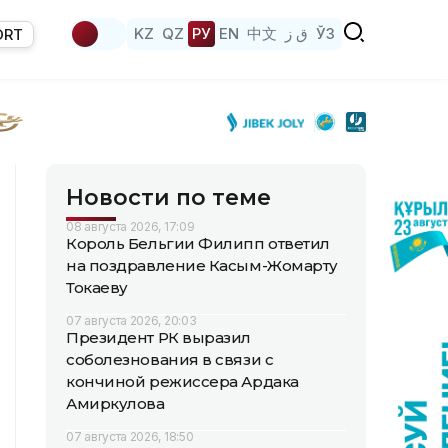
KZ
QZ
РУ
EN
中文
ق ز
ЎЗ
ORT
Новости по теме
08 августа 2026, 17:09
Король Бельгии Филипп ответил
на поздравление Касым-Жомарту
Токаеву
07 августа 2026, 20:03
Президент РК выразил
соболезнования в связи с
кончиной режиссера Ардака
Амиркулова
07 августа 2026, 18:50