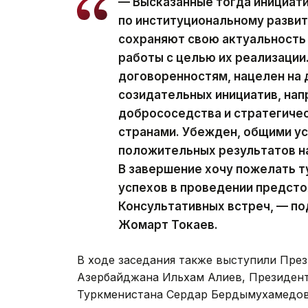
— Высказанные тогда инициати
по институциональному развит
сохраняют свою актуальность
работы с целью их реализации
договоренностям, нацелен на
созидательных инициатив, нап
добрососедства и стратегиче
странами. Убежден, общими у
положительных результатов на
В завершение хочу пожелать 
успехов в проведении предст
Консультативных встреч, — п
Жомарт Токаев.
В ходе заседания также выступили Пре
Азербайджана Ильхам Алиев, Президен
Туркменистана Сердар Бердымухамедов