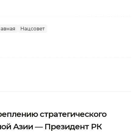
лавная
Нацсовет
реплению стратегического
ной Азии — Президент РК