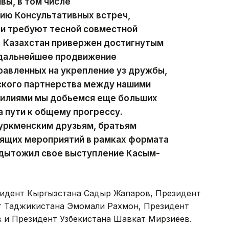
вы, в том числе
ию Консультативных встреч,
 и требуют тесной совместной
. Казахстан привержен достигнутым
 дальнейшее продвижение
равленных на укрепление уз дружбы,
ского партнерства между нашими
силиями мы добьемся еще больших
 пути к общему прогрессу.
туркменским друзьям, братьям
оящих мероприятий в рамках формата
одытожил свое выступление Касым-
зидент Кыргызстана Садыр Жапаров, Президент
т Таджикистана Эмомали Рахмон, Президент
 и Президент Узбекистана Шавкат Мирзиёев.