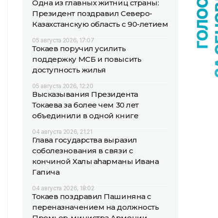
Одна из главных житниц страны:
Президент поздравил Северо-
Казахстанскую область с 90-летием
05 августа 2026, 17:07
Токаев поручил усилить
поддержку МСБ и повысить
доступность жилья
05 августа 2026, 12:20
Высказывания Президента
Токаева за более чем 30 лет
объединили в одной книге
04 августа 2026, 21:21
Глава государства выразил
соболезнования в связи с
кончиной Халық қаһарманы Ивана
Гапича
04 августа 2026, 18:02
Токаев поздравил Пашиняна с
переназначением на должность
Премьер-министра Армении