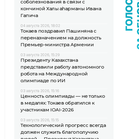
соболезнования в связи с
кончиной Халық қаһарманы Ивана
Гапича
04 августа 2026, 18:02
Токаев поздравил Пашиняна с
переназначением на должность
Премьер-министра Армении
03 августа 2026, 15:29
Президенту Казахстана
представили работу автономного
робота на Международной
олимпиаде по ИИ
03 августа 2026, 15:16
Ценность олимпиады — не только
в медалях: Токаев обратился к
участникам IOAI-2026
03 августа 2026, 15:15
Технологический прогресс всегда
должен служить благополучию
людей — Президент Казахстана