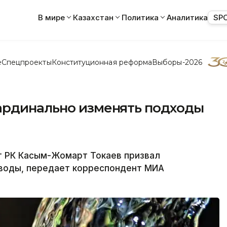
В мире
Казахстан
Политика
Аналитика
SP
е
Спецпроекты
Конституционная реформа
Выборы-2026
ардинально изменять подходы
 РК Касым-Жомарт Токаев призвал
воды, передает корреспондент МИА