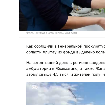
Фото: акимат Жамбылской области
Как сообщили в Генеральной прокурату
области Ұлытау из фонда выделено более 
На сегодняшний день в регионе введен
амбулатории в Жезказгане, а также Жан
этому свыше 4,5 тысячи жителей получ