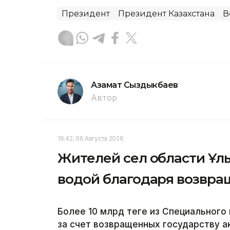
Президент
Президент Казахстана
В
Азамат Сыздыкбаев
Автор
16:42, 06 Августа 2026
Жителей сел области Ұл
водой благодаря возвр
Более 10 млрд теңге из Специальног
за счет возвращенных государству а