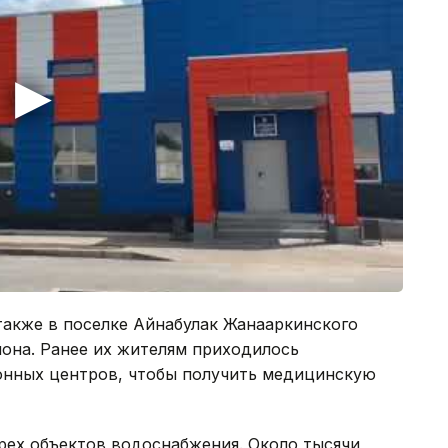
акже в поселке Айнабулак Жанааркинского
йона. Ранее их жителям приходилось
онных центров, чтобы получить медицинскую
рех объектов водоснабжения. Около тысячи