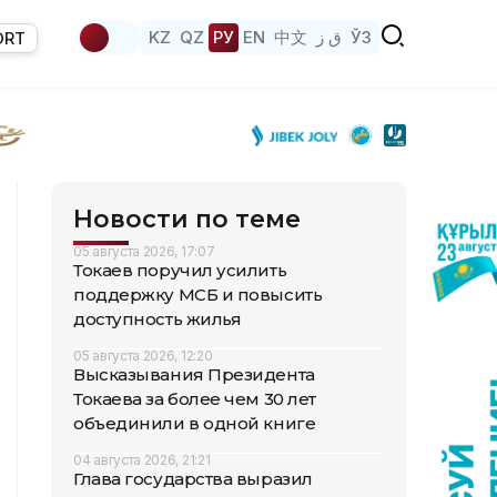
KZ
QZ
РУ
EN
中文
ق ز
ЎЗ
ORT
Новости по теме
05 августа 2026, 17:07
Токаев поручил усилить
поддержку МСБ и повысить
доступность жилья
05 августа 2026, 12:20
Высказывания Президента
Токаева за более чем 30 лет
объединили в одной книге
04 августа 2026, 21:21
Глава государства выразил