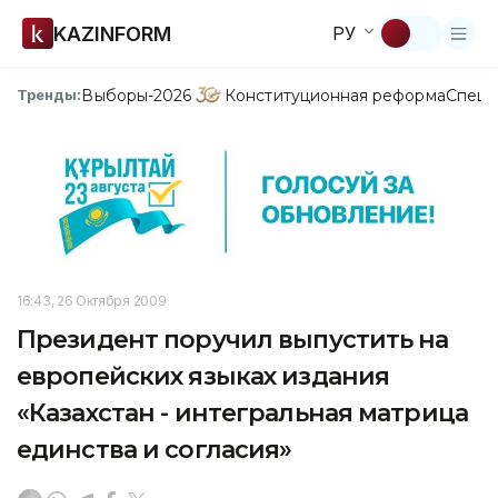
KAZINFORM
РУ
Выборы-2026
Конституционная реформа
Спецп
Тренды:
16:43, 26 Октября 2009
Президент поручил выпустить на
европейских языках издания
«Казахстан - интегральная матрица
единства и согласия»