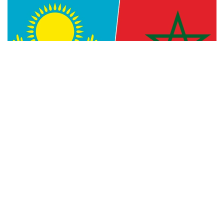
Фото: Kazinform
— Уверен, что многогранное
сотрудничество между Казахстаном
и Марокко, основанное на традиционной
дружбе и взаимной поддержке, будет
поступательно развиваться во благо
наших братских народов, — говорится
в телеграмме.