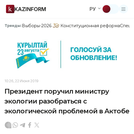
KAZINFORM
РУ
Выборы-2026
Конституционная реформа
Спецп
Тренды:
10:26, 22 Июня 2019
Президент поручил министру
экологии разобраться с
экологической проблемой в Актобе