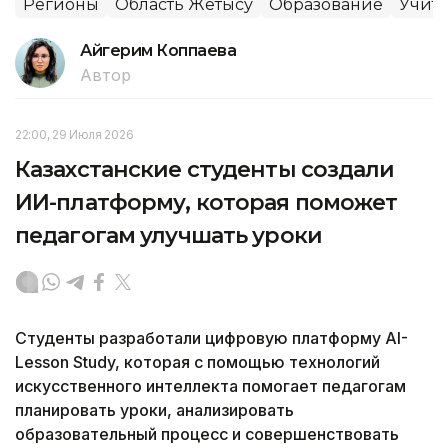
Регионы
Область Жетысу
Образование
Учит
Айгерим Коппаева
Автор
22:00, 29 Июля 2026
Казахстанские студенты создали
ИИ-платформу, которая поможет
педагогам улучшать уроки
Студенты разработали цифровую платформу AI-
Lesson Study, которая с помощью технологий
искусственного интеллекта помогает педагогам
планировать уроки, анализировать
образовательный процесс и совершенствовать