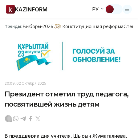
KAZINFORM
РУ
Выборы-2026
Конституционная реформа
Спецп
Тренды:
20:09, 02 Октября 2025
Президент отметил труд педагога,
посвятившей жизнь детям
В преддверии дня учителя, Шырын Жумагалиева,