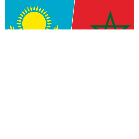
Фото: Kazinform
— Уверен, что многогранное
сотрудничество между Казахстаном
и Марокко, основанное на традиционной
дружбе и взаимной поддержке, будет
поступательно развиваться во благо
наших братских народов, — говорится