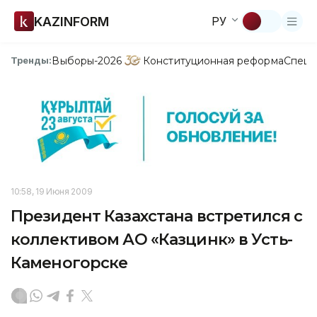
KAZINFORM
РУ
Выборы-2026
Конституционная реформа
Спецп
Тренды:
10:58, 19 Июня 2009
Президент Казахстана встретился с
коллективом АО «Казцинк» в Усть-
Каменогорске