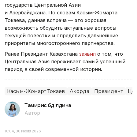
государств Центральной Азии
и Азербайджана. По словам Касым-Жомарта
Токаева, данная встреча — это хорошая
возможность обсудить актуальные вопросы
текущей повестки и определить дальнейшие
приоритеты многостороннего партнерства.
Ранее Президент Казахстана
заявил
о том, что
Центральная Азия переживает самый успешный
период в своей современной истории.
Касым-Жомарт Токаев
Акорда
Президент
Цен
Тамирис Әбділдина
Автор
10:04, 30 Июля 2026