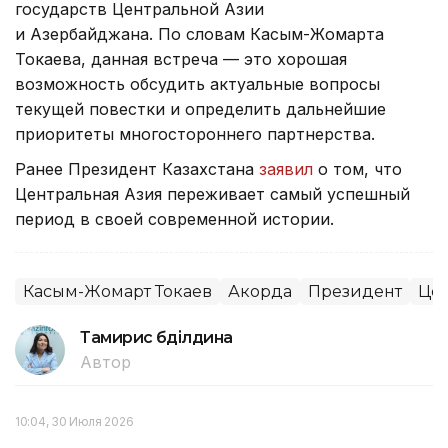
государств Центральной Азии
и Азербайджана. По словам Касым-Жомарта
Токаева, данная встреча — это хорошая
возможность обсудить актуальные вопросы
текущей повестки и определить дальнейшие
приоритеты многостороннего партнерства.
Ранее Президент Казахстана
заявил
о том, что
Центральная Азия переживает самый успешный
период в своей современной истории.
Касым-Жомарт Токаев
Акорда
Президент
Цен
Тамирис Әбділдина
Автор
10:04, 30 Июля 2026