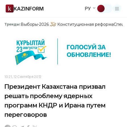
KAZINFORM
РУ
Выборы-2026
Конституционная реформа
Спецп
Тренды:
10:21, 12 Сентября 2012
Президент Казахстана призвал
решать проблему ядерных
программ КНДР и Ирана путем
переговоров