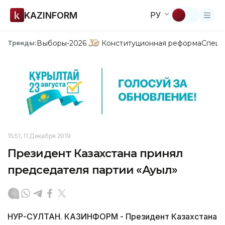
KAZINFORM
РУ
Выборы-2026
Конституционная реформа
Спецп
Тренды:
15:51, 11 Декабря 2019
Президент Казахстана принял
председателя партии «Ауыл»
НУР-СУЛТАН. КАЗИНФОРМ - Президент Казахстана