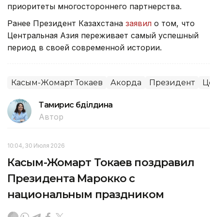
приоритеты многостороннего партнерства.
Ранее Президент Казахстана
заявил
о том, что
Центральная Азия переживает самый успешный
период в своей современной истории.
Касым-Жомарт Токаев
Акорда
Президент
Цен
Тамирис Әбділдина
Автор
10:04, 30 Июля 2026
Касым-Жомарт Токаев поздравил
Президента Марокко с
национальным праздником