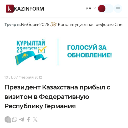
KAZINFORM
РУ
Выборы-2026
Конституционная реформа
Спецп
Тренды:
13:51, 07 Февраля 2012
Президент Казахстана прибыл с
визитом в Федеративную
Республику Германия