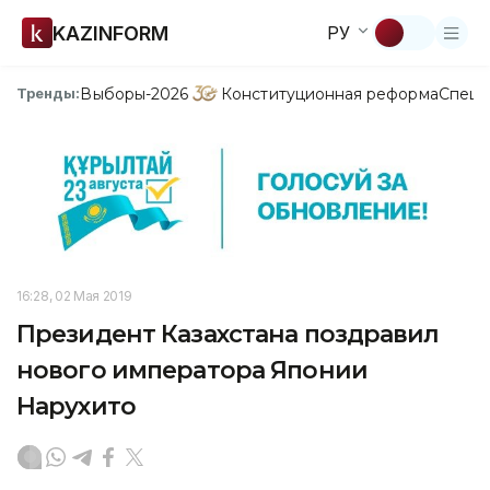
KAZINFORM
РУ
Выборы-2026
Конституционная реформа
Спецп
Тренды:
16:28, 02 Мая 2019
Президент Казахстана поздравил
нового императора Японии
Нарухито