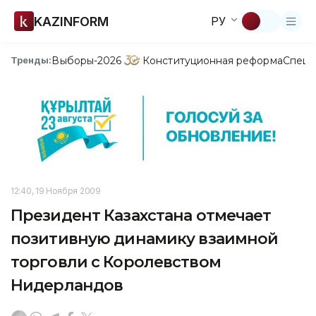
KAZINFORM
РУ
Выборы-2026
Конституционная реформа
Спецп
Тренды:
12:40, 19 Ноября 2009
Президент Казахстана отмечает
позитивную динамику взаимной
торговли с Королевством
Нидерландов