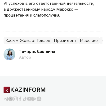
VI успехов в его ответственной деятельности,
а дружественному народу Марокко —
процветания и благополучия.
Касым-Жомарт Токаев
Президент
Марокко
В
Тамирис Әбділдина
Автор
KAZINFORM