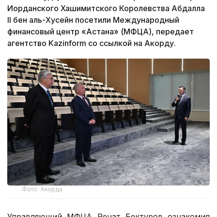
Иорданского Хашимитского Королевства Абдалла
II бен аль-Хусейн посетили Международный
финансовый центр «Астана» (МФЦА), передает
агентство Kazinform со ссылкой на Акорду.
Фото: Акорда
Управляющий МФЦА Ренат Бектуров ознакомил