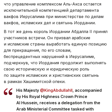
что управление комплексом Аль-Акса остается
исключительной компетенцией департамента
вакфов Иерусалима при министерстве по делам
вакфов, исламских дел и святынь Иордании.
В тот же день король Иордании Абдалла II принял
участников встречи. Он призвал арабские
и исламские страны выработать единую позицию
для прекращения, по его словам,
беспрецедентных нарушений в Иерусалиме,
подчеркнув, что Иордания продолжит выполнять
свою историческую и юридическую роль
по защите исламских и христианских святынь
в рамках Хашимитской опеки.
His Majesty
@KingAbdullahII
, accompanied
by His Royal Highness Crown Prince
Al Hussein, receives a delegation from the
Arab Ministerial Committee tasked with