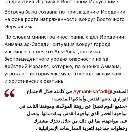
на действия Израиля в Восточном Иерусалиме.
Встреча была созвана по приглашению Иордании
на фоне роста напряженности вокруг Восточного
Иерусалима.
По словам министра иностранных дел Иордании
Аймана ас-Сафади, ситуация вокруг города
и комплекса мечети Аль-Акса достигла
беспрецедентного уровня опасности из-за
действий Израиля, которые, по оценке Аммана,
угрожают историческому статус-кво исламских
и христианских святынь.
في كلمته خلال الاجتماع
@AymanHsafadi
الصفدي
الوزاري لدعم القدس وأماكنها المقدسة:
-نجتمع اليوم تعبيرًا عن رؤيتنا الموحّدة، وموقفنا الثابت في
مواجهة الخطر الذي تواجهه القدس ومقدساتها، ونعمل
على مواجهته، بما في ذلك من خلال تحرّك مشترك
وخطوات جماعية لتعرية الممارسات الإسرائيلية…