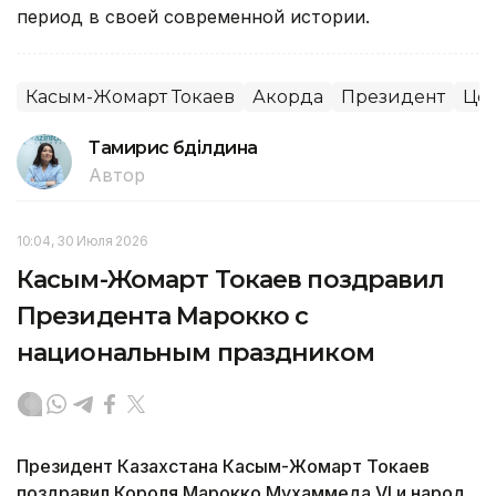
период в своей современной истории.
Касым-Жомарт Токаев
Акорда
Президент
Цен
Тамирис Әбділдина
Автор
10:04, 30 Июля 2026
Касым-Жомарт Токаев поздравил
Президента Марокко с
национальным праздником
Президент Казахстана Касым-Жомарт Токаев
поздравил Короля Марокко Мухаммеда VI и народ