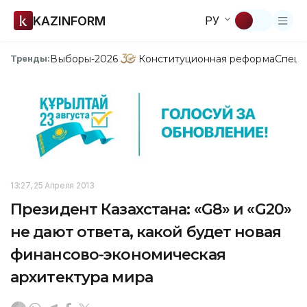
KAZINFORM
РУ
Выборы-2026
Конституционная реформа
Спецп
Тренды:
13:27, 25 Апреля 2013
Президент Казахстана: «G8» и «G20»
не дают ответа, какой будет новая
финансово-экономическая
архитектура мира