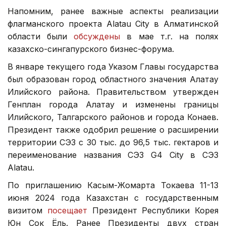
Напомним, ранее важные аспекты реализации
флагманского проекта Alatau City в Алматинской
области были
обсуждены
в мае т.г. на полях
казахско-сингапурского бизнес-форума.
В январе текущего года Указом Главы государства
был образован город областного значения Алатау
Илийского района. Правительством утвержден
Генплан города Алатау и изменены границы
Илийского, Талгарского районов и города Конаев.
Президент также одобрил решение о расширении
территории СЭЗ с 30 тыс. до 96,5 тыс. гектаров и
переименование названия СЭЗ G4 City в СЭЗ
Alatau.
По приглашению Касым-Жомарта Токаева 11-13
июня 2024 года Казахстан с государственным
визитом
посещает
Президент Республики Корея
Юн Сок Ёль. Ранее Президенты двух стран