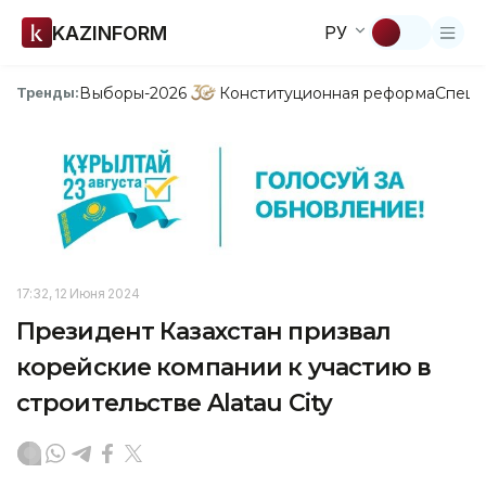
KAZINFORM
РУ
Выборы-2026
Конституционная реформа
Спецп
Тренды:
17:32, 12 Июня 2024
Президент Казахстан призвал
корейские компании к участию в
строительстве Alatau City