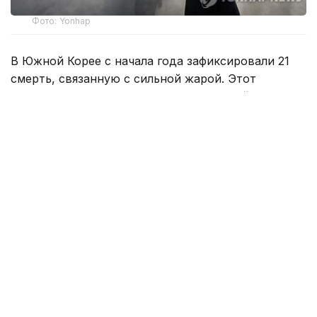
Фото: Yonhap
В Южной Корее с начала года зафиксировали 21
смерть, связанную с сильной жарой. Этот
показатель уже превысил прошлогодний, когда
от последствий высоких температур скончались
20 человек.
С середины мая, после запуска системы
мониторинга заболеваний, вызванных жарой,
в отделения неотложной помощи обратились 2
441 человек.
На фоне продолжительной жары национальная
метеорологическая служба Южной Кореи
объявила дополнительные предупреждения
об опасных погодных условиях для Сеульского
столичного региона. Сейчас 43% территории