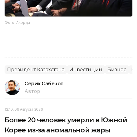
Фото: Акорда
Президент Казахстана
Инвестиции
Бизнес
К
Серик Сабеков
Автор
12:10, 06 Августа 2026
Более 20 человек умерли в Южной
Корее из-за аномальной жары