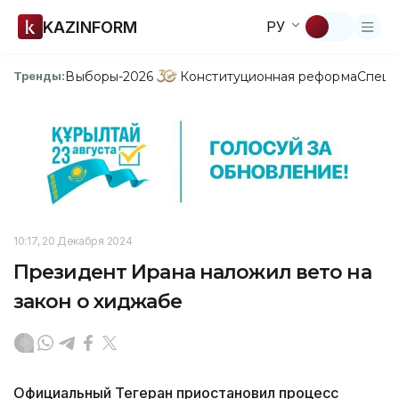
KAZINFORM
РУ
Выборы-2026
Конституционная реформа
Спецп
Тренды:
10:17, 20 Декабря 2024
Президент Ирана наложил вето на
закон о хиджабе
Официальный Тегеран приостановил процесс