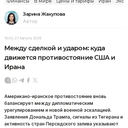
Финансы
В мире
Цены и тарифы
Иран
Экон
Зарина Жакупова
Автор
16:00, 07 Августа 2026
Между сделкой и ударом: куда
движется противостояние США и
Ирана
Американо-иранское противостояние вновь
балансирует между дипломатическим
урегулированием и новой военной эскалацией.
Заявления Дональда Трампа, сигналы из Тегерана и
активность стран Персидского залива указывают