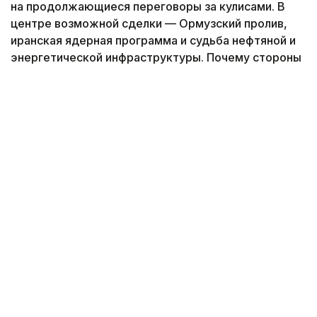
на продолжающиеся переговоры за кулисами. В
центре возможной сделки — Ормузский пролив,
иранская ядерная программа и судьба нефтяной и
энергетической инфраструктуры. Почему стороны
одновременно готовятся к жесткому сценарию и
ищут пути к компромиссу — в аналитическом
материале международного обозревателя Султана
Акимбекова.