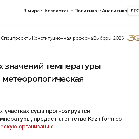
В мире
Казахстан
Политика
Аналитика
SP
е
Спецпроекты
Конституционная реформа
Выборы-2026
 значений температуры
 метеорологическая
ех участках суши прогнозируется
пературы, предает агентство Kazinform со
ескую организацию
.