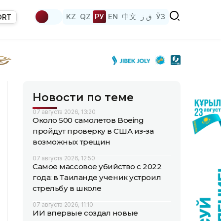
KZ
QZ
РУ
EN
中文
ق ز
ЎЗ
ORT
Новости по теме
07 августа 2026, 13:20
Около 500 самолетов Boeing
пройдут проверку в США из-за
возможных трещин
07 августа 2026, 12:50
Самое массовое убийство с 2022
года: в Таиланде ученик устроил
стрельбу в школе
07 августа 2026, 11:10
ИИ впервые создал новые