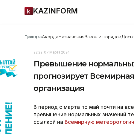
KAZINFORM
Акорда
Назначения
Закон и порядок
Дось
Тренды:
22:22, 07 Марта 2024
Превышение нормальных
прогнозирует Всемирная
организация
В период с марта по май почти на вс
превышение нормальных значений тем
ссылкой на
Всемирную метеорологич