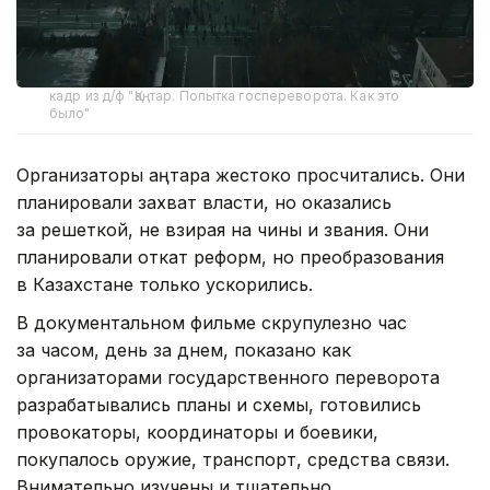
кадр из д/ф "Қаңтар. Попытка госпереворота. Как это
было"
Организаторы Қаңтара жестоко просчитались. Они
планировали захват власти, но оказались
за решеткой, не взирая на чины и звания. Они
планировали откат реформ, но преобразования
в Казахстане только ускорились.
В документальном фильме скрупулезно час
за часом, день за днем, показано как
организаторами государственного переворота
разрабатывались планы и схемы, готовились
провокаторы, координаторы и боевики,
покупалось оружие, транспорт, средства связи.
Внимательно изучены и тщательно