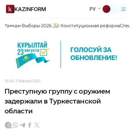
KAZINFORM
РУ
Выборы-2026
Конституционная реформа
Спецп
Тренды:
10:49, 11 Января 2022
Преступную группу с оружием
задержали в Туркестанской
области