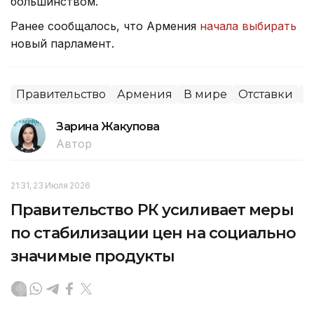
большинством.
Ранее сообщалось, что Армения
начала выбирать
новый парламент.
Правительство
Армения
В мире
Отставки
П
Зарина Жакупова
Автор
21:31, 23 Июля 2026
Правительство РК усиливает меры
по стабилизации цен на социально
значимые продукты