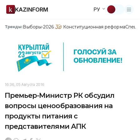
KAZINFORM
РУ
Выборы-2026
Конституционная реформа
Спецп
Тренды:
16:36, 05 Августа 2016
Премьер-Министр РК обсудил
вопросы ценообразования на
продукты питания с
представителями АПК