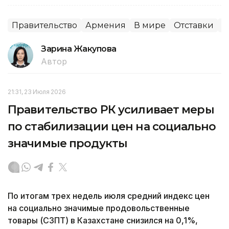
Правительство
Армения
В мире
Отставки
П
Зарина Жакупова
Автор
21:31, 23 Июля 2026
Правительство РК усиливает меры
по стабилизации цен на социально
значимые продукты
По итогам трех недель июля средний индекс цен
на социально значимые продовольственные
товары (СЗПТ) в Казахстане снизился на 0,1%,