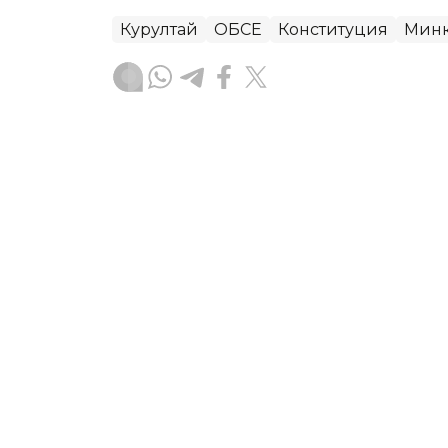
Курултай
ОБСЕ
Конституция
Минк
Динара Сугурбаева
Автор
15:45, 17 Июля 2026
76 международных набл
мониторинга выборов в 
Центральная избирательная комиссия
международных наблюдателей для мо