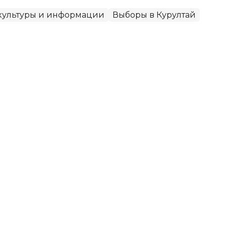
ультуры и информации
Выборы в Курултай
юдателей аккредитованы для
Курултай
 Казахстана аккредитовала еще 16
ниторинга выборов депутатов Курултая.