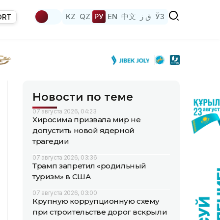
KZ
QZ
РУ
EN
中文
ق ز
ЎЗ
ORT
Новости по теме
07 августа 2026, 04:23
Хиросима призвала мир не
допустить новой ядерной
трагедии
07 августа 2026, 03:36
Трамп запретил «родильный
туризм» в США
07 августа 2026, 03:00
Крупную коррупционную схему
при строительстве дорог вскрыли