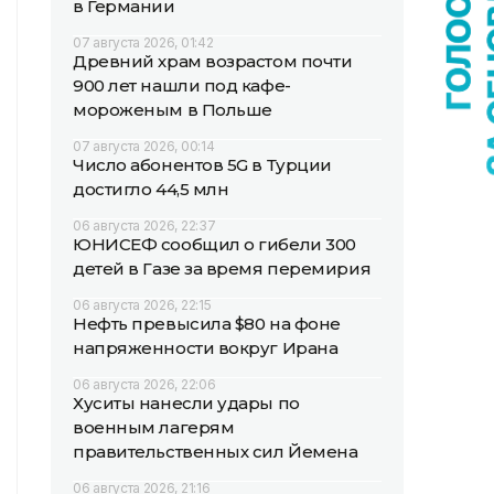
в Германии
07 августа 2026, 01:42
Древний храм возрастом почти
900 лет нашли под кафе-
мороженым в Польше
07 августа 2026, 00:14
Число абонентов 5G в Турции
достигло 44,5 млн
06 августа 2026, 22:37
ЮНИСЕФ сообщил о гибели 300
детей в Газе за время перемирия
06 августа 2026, 22:15
Нефть превысила $80 на фоне
напряженности вокруг Ирана
06 августа 2026, 22:06
Хуситы нанесли удары по
военным лагерям
правительственных сил Йемена
06 августа 2026, 21:16