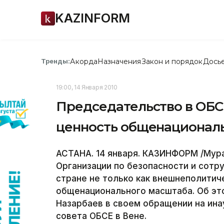
KAZINFORM
Акорда
Назначения
Закон и порядок
Дось
Тренды:
19:00, 14 Января 2010
Председательство в ОБСЕ
ценность общенациональ
АСТАНА. 14 января. КАЗИНФОРМ /Мур
Организации по безопасности и сотру
стране не только как внешнеполитиче
общенационального масштаба. Об эт
Назарбаев в своем обращении на ин
совета ОБСЕ в Вене.