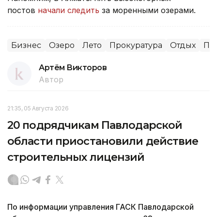
постов
начали следить
за моренными озерами.
Бизнес
Озеро
Лето
Прокуратура
Отдых
Па
Артём Викторов
Автор
21:35, 05 Августа 2026
20 подрядчикам Павлодарской
области приостановили действие
строительных лицензий
По информации управления ГАСК Павлодарской