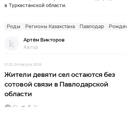
в Туркестанской области.
Роды
Регионы Казахстана
Павлодар
Рождени
Артём Викторов
Автор
21:25, 04 Августа 2026
Жители девяти сел остаются без
сотовой связи в Павлодарской
области
В Павлодарской области из 345 населенных
пунктов 336 обеспечены сотовой связью. Одно