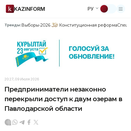
KAZINFORM
РУ
Выборы-2026
Конституционная реформа
Спецп
Тренды:
20:27, 09 Июля 2026
Предприниматели незаконно
перекрыли доступ к двум озерам в
Павлодарской области