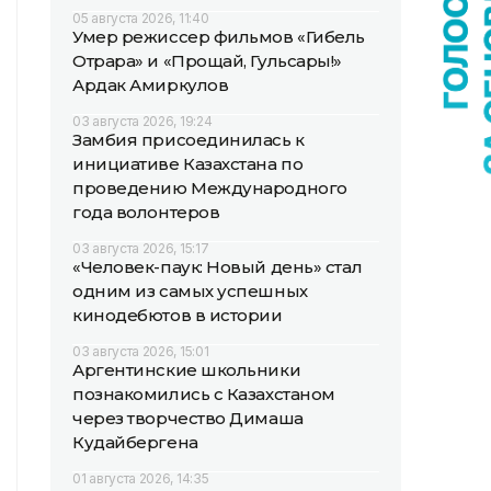
05 августа 2026, 11:40
Умер режиссер фильмов «Гибель
Отрара» и «Прощай, Гульсары!»
Ардак Амиркулов
03 августа 2026, 19:24
Замбия присоединилась к
инициативе Казахстана по
проведению Международного
года волонтеров
03 августа 2026, 15:17
«Человек-паук: Новый день» стал
одним из самых успешных
кинодебютов в истории
03 августа 2026, 15:01
Аргентинские школьники
познакомились с Казахстаном
через творчество Димаша
Кудайбергена
01 августа 2026, 14:35