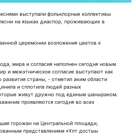
песнями выступали фольклорные коллективы
песни на языках диаспор, проживающих в
венной церемонии возложения цветов к
ода, мира и согласия наполнен сегодня новым
ир и межэтническое согласие выступают как
развития страны, - отметил аким области
динила и сплотила людей разных
которые живут дружно под единым шаныраком.
важение проявляются сегодня во всех
вшая горожан на Центральной площади,
ованным представлением «Ұлт достығы