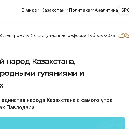
В мире
Казахстан
Политика
Аналитика
SP
е
Спецпроекты
Конституционная реформа
Выборы-2026
 народ Казахстана,
ародными гуляниями и
х
единства народа Казахстана с самого утра
ах Павлодара.