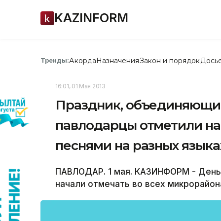
KAZINFORM
Акорда
Назначения
Закон и порядок
Дось
Тренды:
16:01, 01 Мая 2013
Праздник, объединяющий
павлодарцы отметили н
песнями на разных языка
ПАВЛОДАР. 1 мая. КАЗИНФОРМ - День 
начали отмечать во всех микрорайон