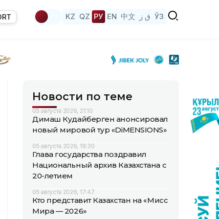
KZ
QZ
РУ
EN
中文
ق ز
ЎЗ
ORT
Новости по теме
05 августа 2026, 21:10
Димаш Кудайберген анонсировал
новый мировой тур «DiMENSIONS»
05 августа 2026, 19:30
Глава государства поздравил
Национальный архив Казахстана с
20-летием
05 августа 2026, 17:47
Кто представит Казахстан на «Мисс
Мира — 2026»