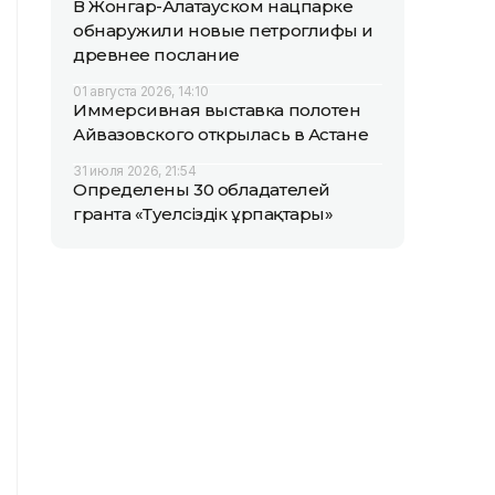
В Жонгар-Алатауском нацпарке
обнаружили новые петроглифы и
древнее послание
01 августа 2026, 14:10
Иммерсивная выставка полотен
Айвазовского открылась в Астане
31 июля 2026, 21:54
Определены 30 обладателей
гранта «Тәуелсіздік ұрпақтары»