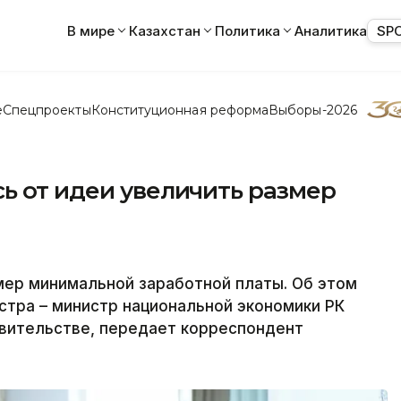
В мире
Казахстан
Политика
Аналитика
SP
е
Спецпроекты
Конституционная реформа
Выборы-2026
ь от идеи увеличить размер
мер минимальной заработной платы. Об этом
тра – министр национальной экономики РК
авительстве, передает корреспондент