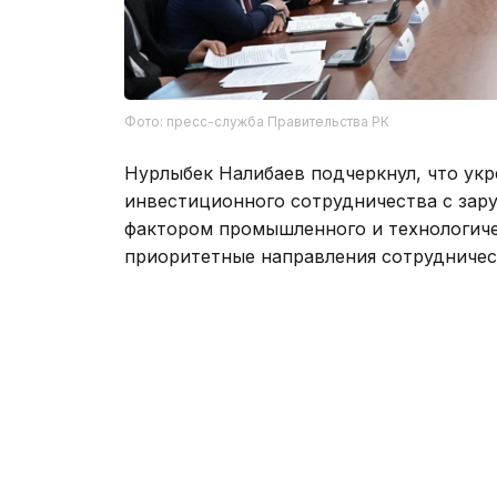
Фото: пресс-служба Правительства РК
Нурлыбек Налибаев подчеркнул, что укр
инвестиционного сотрудничества с зар
фактором промышленного и технологичес
приоритетные направления сотрудничес
По итогам совещания государственным 
работу по реализации достигнутых дог
определению новых инициатив.
Казахстан укрепляет позиции одного и
направлений Центральной Азии благода
диверсификации, качеству государстве
инвестиционной политике. Подробнее о