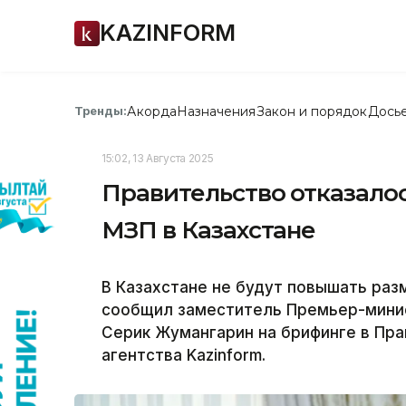
KAZINFORM
Акорда
Назначения
Закон и порядок
Дось
Тренды:
15:02, 13 Августа 2025
Правительство отказалос
МЗП в Казахстане
В Казахстане не будут повышать раз
сообщил заместитель Премьер-минис
Серик Жумангарин на брифинге в Пр
агентства Kazinform.