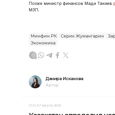
Позже министр финансов Мади Такиев
МЗП.
Минфин РК
Серик Жумангарин
За
Экономика
Данира Искакова
Автор
21:31, 07 Августа 2026