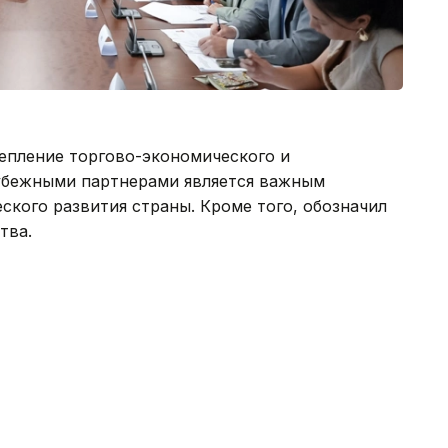
епление торгово-экономического и
убежными партнерами является важным
кого развития страны. Кроме того, обозначил
тва.
органам и организациям поручено усилить
оворенностей и продолжить работу по
з наиболее привлекательных инвестиционных
ря устойчивому экономическому росту,
нных институтов и последовательной
б этом читайте по
ссылке
.