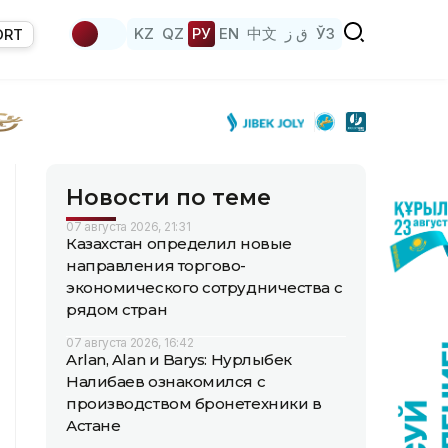
KZ
QZ
РУ
EN
中文
ق ز
ЎЗ
ORT
Новости по теме
07 августа 2026, 21:31
Казахстан определил новые
направления торгово-
экономического сотрудничества с
рядом стран
07 августа 2026, 16:42
Arlan, Alan и Barys: Нурлыбек
Налибаев ознакомился с
производством бронетехники в
Астане