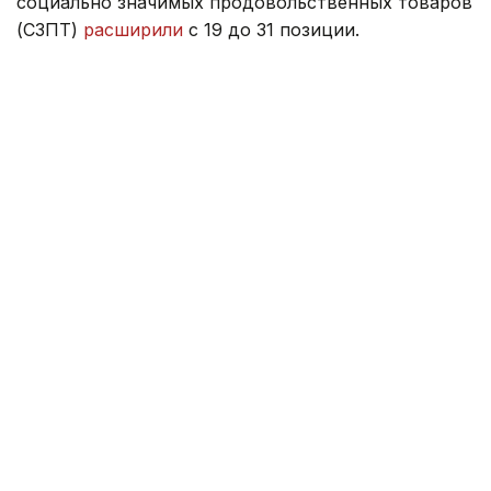
социально значимых продовольственных товаров
(СЗПТ)
расширили
с 19 до 31 позиции.
Ранее министр торговли ответил, как цены
на топливо и возможное повышение тарифов
на электроэнергию
могут повлиять
на стоимость
продуктов питания.
Правительство
Серик Жумангарин
Казахстан
Зарина Жакупова
Автор
12:47, 22 Июля 2026
Новое правительство Молдовы
официально вступило в должность