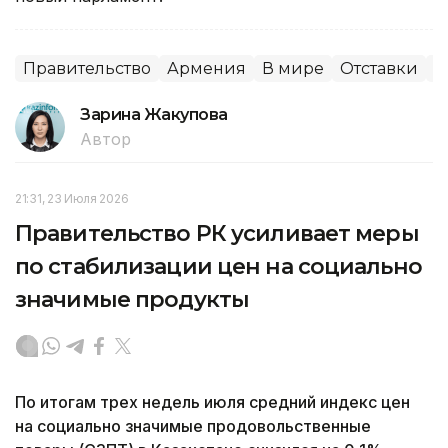
Правительство
Армения
В мире
Отставки
П
Зарина Жакупова
Автор
21:31, 23 Июля 2026
Правительство РК усиливает меры
по стабилизации цен на социально
значимые продукты
По итогам трех недель июля средний индекс цен
на социально значимые продовольственные