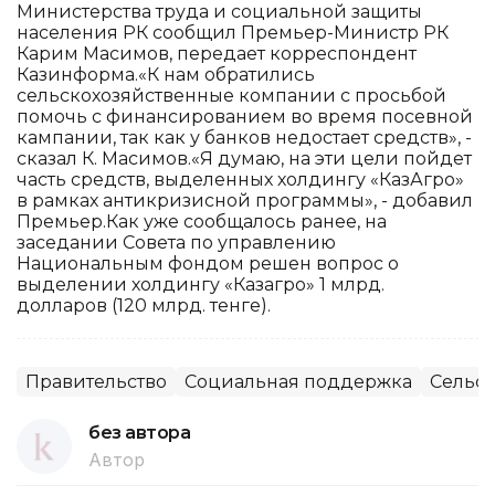
Министерства труда и социальной защиты
населения РК сообщил Премьер-Министр РК
Карим Масимов, передает корреспондент
Казинформа.«К нам обратились
сельскохозяйственные компании с просьбой
помочь с финансированием во время посевной
кампании, так как у банков недостает средств», -
сказал К. Масимов.«Я думаю, на эти цели пойдет
часть средств, выделенных холдингу «КазАгро»
в рамках антикризисной программы», - добавил
Премьер.Как уже сообщалось ранее, на
заседании Совета по управлению
Национальным фондом решен вопрос о
выделении холдингу «Казагро» 1 млрд.
долларов (120 млрд. тенге).
Правительство
Социальная поддержка
Сельск
без автора
Автор