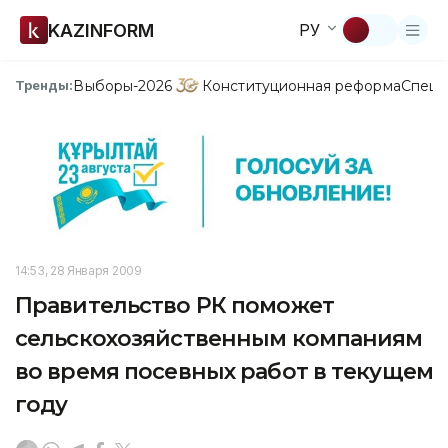
KAZINFORM
РУ
Выборы-2026
Конституционная реформа
Спецп
Тренды:
14:53, 28 Января 2009
Правительство РК поможет
сельскохозяйственным компаниям
во время посевных работ в текущем
году