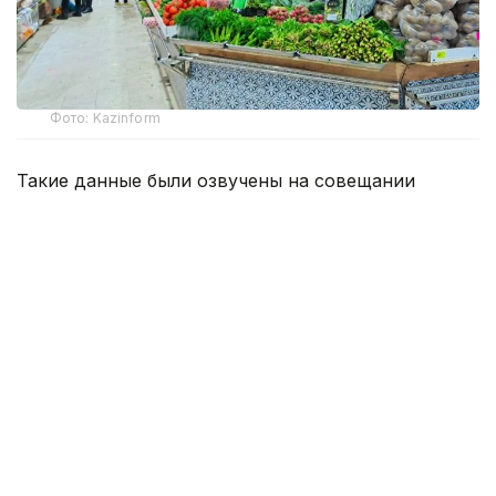
Фото: Kazinform
Такие данные были озвучены на совещании
по вопросам стабилизации цен на социально
значимые продовольственные товары и инфляции
под председательством заместителя Премьер-
министра — министра национальной экономики
Серика Жумангарина.
Как было отмечено на совещании, по итогам июня
годовая инфляция в стране составила 10,3%
против 10,4% месяцем ранее. При этом уровень
инфляции выше среднереспубликанского
сохраняется в 11 регионах. Самые высокие