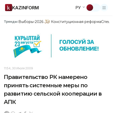
KAZINFORM
РУ
Выборы-2026
Конституционная реформа
Спецп
Тренды:
11:54, 30 Июля 2009
Правительство РК намерено
принять системные меры по
развитию сельской кооперации в
АПК