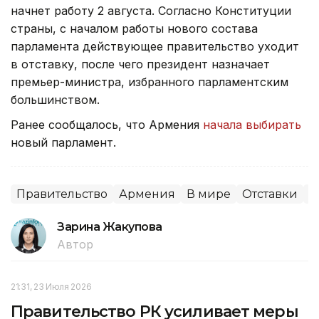
начнет работу 2 августа. Согласно Конституции
страны, с началом работы нового состава
парламента действующее правительство уходит
в отставку, после чего президент назначает
премьер-министра, избранного парламентским
большинством.
Ранее сообщалось, что Армения
начала выбирать
новый парламент.
Правительство
Армения
В мире
Отставки
П
Зарина Жакупова
Автор
21:31, 23 Июля 2026
Правительство РК усиливает меры