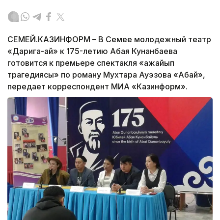
СЕМЕЙ.КАЗИНФОРМ – В Семее молодежный театр
«Дарига-ай» к 175-летию Абая Кунанбаева
готовится к премьере спектакля «Ғажайып
трагедиясы» по роману Мухтара Ауэзова «Абай»,
передает корреспондент МИА «Казинформ».