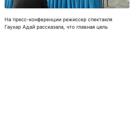
На пресс-конференции режиссер спектакля
Гаухар Адай рассказала, что главная цель
постановки, это погрузить зрителей в мир Абая и
дать пищу для размышления.
«Во время спектакля зрители не увидят
привычного им Абая, наша цель не передать его
черты лица, а показать его образ и характер», -
подчеркнула режиссер.
Г. Адай также отметила, что во время премьеры
попросят горожан и гостей отключить мобильные
телефоны, чтобы средства связи не мешали
насладиться спектаклем, так как во время
спектакля зрители не должны пропустить ни
одного звука и слова, сказанные персонажами.
Премьера спектакля состоится 21-22 февраля.