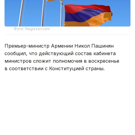
Фото: Regisser.com
Премьер-министр Армении Никол Пашинян
сообщил, что действующий состав кабинета
министров сложит полномочия в воскресенье
в соответствии с Конституцией страны.
— Это последнее очередное заседание
нашего правительства в этом составе.
Согласно Конституции, мы в воскресенье
подадим в отставку, после чего президент
республики назначит премьер-министром
кандидата, избранного парламентским
большинством. Следовательно, в этом
составе мы встречаемся в последний