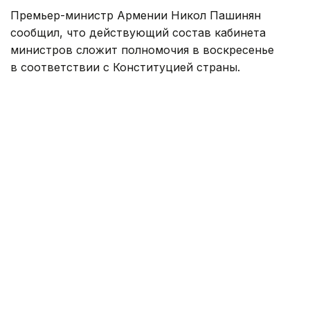
Премьер-министр Армении Никол Пашинян
сообщил, что действующий состав кабинета
министров сложит полномочия в воскресенье
в соответствии с Конституцией страны.
— Это последнее очередное заседание
нашего правительства в этом составе.
Согласно Конституции, мы в воскресенье
подадим в отставку, после чего президент
республики назначит премьер-министром
кандидата, избранного парламентским
большинством. Следовательно, в этом
составе мы встречаемся в последний
раз, — сказал Никол Пашинян, закрывая
заседание правительства.
Глава правительства поблагодарил членов
кабинета министров за совместную работу
и отметил, что часть из них продолжит