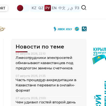
KZ
QZ
РУ
EN
中文
ق ز
ЎЗ
ORT
Новости по теме
07 августа 2026, 22:10
Лжесотрудники электросетей
обманывают казахстанцев под
предлогом замены счетчиков
07 августа 2026, 21:35
Часть процедур аккредитации в
Казахстане перевели в онлайн-
формат
07 августа 2026, 21:00
Чем удивил гостей второй день