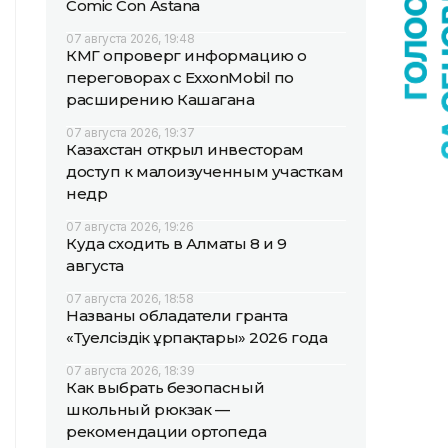
Comic Con Astana
07 августа 2026, 19:48
КМГ опроверг информацию о
переговорах с ExxonMobil по
расширению Кашагана
07 августа 2026, 19:37
Казахстан открыл инвесторам
доступ к малоизученным участкам
недр
07 августа 2026, 19:26
Куда сходить в Алматы 8 и 9
августа
07 августа 2026, 18:58
Названы обладатели гранта
«Тәуелсіздік ұрпақтары» 2026 года
07 августа 2026, 18:39
Как выбрать безопасный
школьный рюкзак —
рекомендации ортопеда