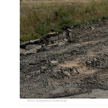
Фото: Бауыржан Ахметжан