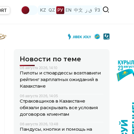
KZ
QZ
РУ
EN
中文
ق ز
ЎЗ
ORT
Новости по теме
06 августа 2026, 14:10
Пилоты и стюардессы возглавили
рейтинг зарплатных ожиданий в
Казахстане
06 августа 2026, 14:05
Страховщиков в Казахстане
обязали раскрывать все условия
договоров клиентам
06 августа 2026, 13:48
Пандусы, кнопки и помощь на